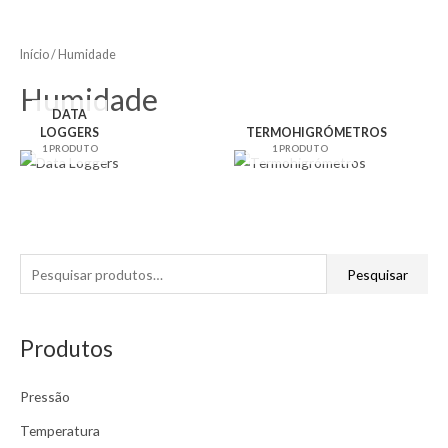
Início
/ Humidade
Humidade
DATA
LOGGERS
TERMOHIGRÓMETROS
1 PRODUTO
1 PRODUTO
P
Pesquisar
e
s
Produtos
q
u
Pressão
i
s
Temperatura