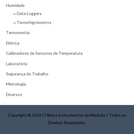
a
Humidade
r
Data Loggers
p
Termohigrómetros
o
Termometria
r
:
Elétrica
Calibradores de Sensores de Temperatura
Laboratório
Segurança do Trabalho
Metrologia
Diversos
Copyright © 2026
|
Filkens Instrumentos de Medição
|
Todos os
Direitos Reservados.