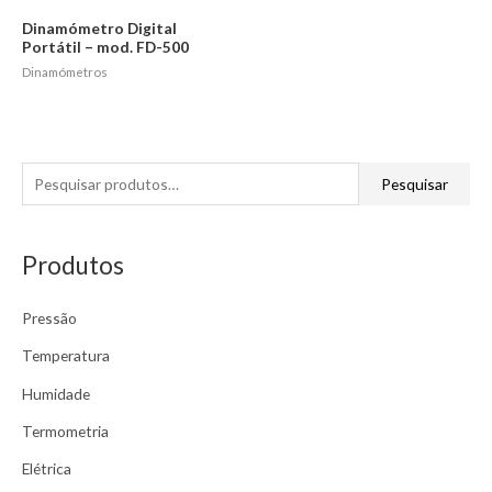
Dinamómetro Digital
Portátil – mod. FD-500
Dinamómetros
P
Pesquisar
e
s
Produtos
q
u
Pressão
i
s
Temperatura
a
Humidade
r
Termometria
p
Elétrica
o