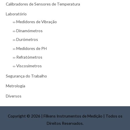
r
Calibradores de Sensores de Temperatura
:
Laboratório
Medidores de Vibração
Dinamómetros
Durómetros
Medidores de PH
Refratómetros
Viscosímetros
Segurança do Trabalho
Metrologia
Diversos
Copyright © 2026
|
Filkens Instrumentos de Medição
|
Todos os
Direitos Reservados.