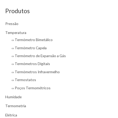
s
Produtos
q
u
Pressão
i
s
Temperatura
a
Termómetro Bimetálico
r
Termómetro Capela
p
Termómetro de Expansão a Gás
o
Termómetros Digitais
r
Termómetros Infravermelho
:
Termostatos
Poços Termométricos
Humidade
Termometria
Elétrica