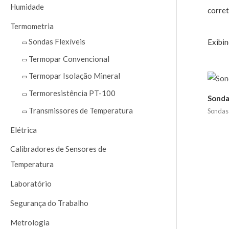
a
Humidade
corret
r
Termometria
p
Sondas Flexíveis
Exibin
o
Termopar Convencional
r
Termopar Isolação Mineral
:
Termoresistência PT-100
Sonda
Transmissores de Temperatura
Sondas 
Elétrica
Calibradores de Sensores de
Temperatura
Laboratório
Segurança do Trabalho
Metrologia