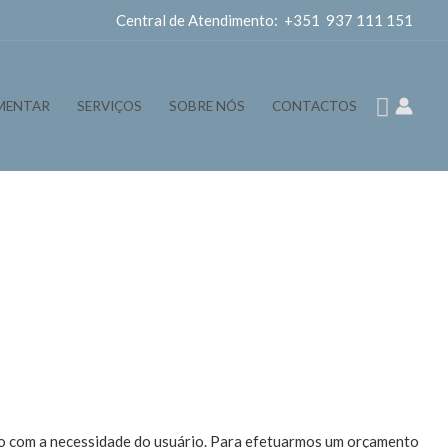
Central de Atendimento: +351 937 111 151
Pesqui
MENTAR
SERVIÇOS
SOBRE NÓS
CONTACTOS
rdo com a necessidade do usuário. Para efetuarmos um orçamento