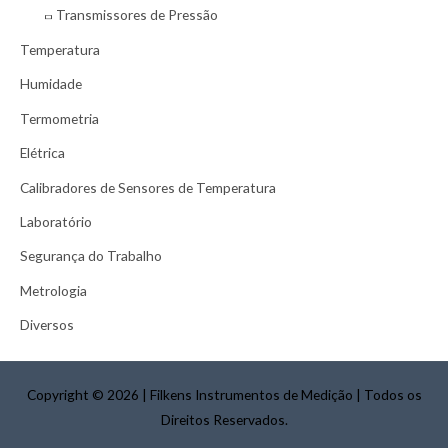
o
Transmissores de Pressão
r
Temperatura
:
Humidade
Termometria
Elétrica
Calibradores de Sensores de Temperatura
Laboratório
Segurança do Trabalho
Metrologia
Diversos
Copyright © 2026
|
Filkens Instrumentos de Medição
|
Todos os
Direitos Reservados.