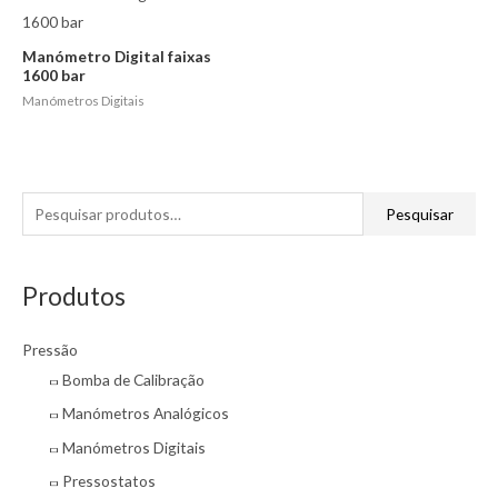
Manómetro Digital faixas
1600 bar
Manómetros Digitais
P
Pesquisar
e
s
Produtos
q
u
Pressão
i
Bomba de Calibração
s
Manómetros Analógicos
a
r
Manómetros Digitais
p
Pressostatos