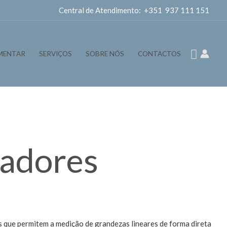
Central de Atendimento: +351 937 111 151
Pesqui
MENTAR
SERVIÇOS
SOBRE NÓS
CONTACTOS
adores
 que permitem a medição de grandezas lineares de forma direta