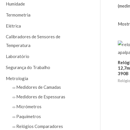
a
Humidade
(medin
r
Termometria
p
Mostr
Elétrica
o
Calibradores de Sensores de
r
Temperatura
:
Laboratório
Relóg
Segurança do Trabalho
12,7m
390B
Metrologia
Relógi
Medidores de Camadas
Medidores de Espessuras
Micrómetros
Paquímetros
Relógios Comparadores