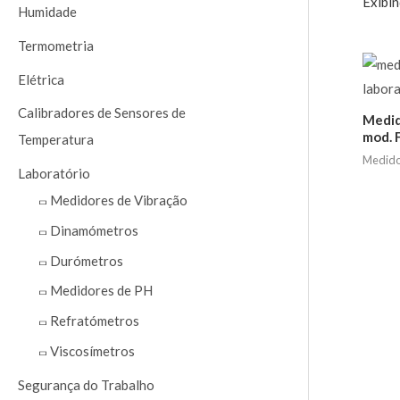
Exibin
a
Humidade
r
Termometria
p
Elétrica
o
Calibradores de Sensores de
r
Medid
mod. 
Temperatura
:
Medido
Laboratório
Medidores de Vibração
Dinamómetros
Durómetros
Medidores de PH
Refratómetros
Viscosímetros
Segurança do Trabalho