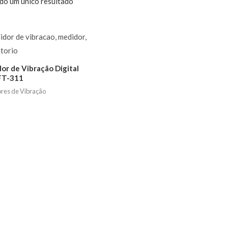
do um único resultado
or de Vibração Digital
FT-311
res de Vibração