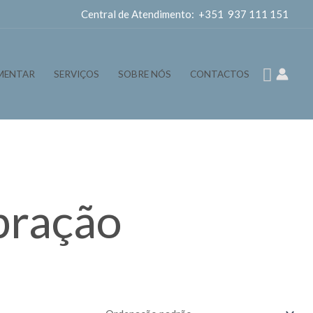
Central de Atendimento: +351 937 111 151
Pesqui
MENTAR
SERVIÇOS
SOBRE NÓS
CONTACTOS
bração