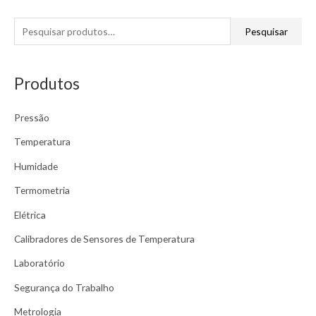
P
Pesquisar
e
s
Produtos
q
u
Pressão
i
s
Temperatura
a
Humidade
r
Termometria
p
Elétrica
o
r
Calibradores de Sensores de Temperatura
:
Laboratório
Segurança do Trabalho
Metrologia