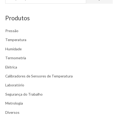
e
s
Produtos
q
u
Pressão
i
s
Temperatura
a
Humidade
r
Termometria
p
Elétrica
o
r
Calibradores de Sensores de Temperatura
:
Laboratório
Segurança do Trabalho
Metrologia
Diversos