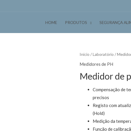
HOME
PRODUTOS
SEGURANÇA ALI
Início
/
Laboratório
/
Medido
Medidores de PH
Medidor de 
Compensação de tem
precisos
Registo com atualiz
(Hold)
Medição da temperat
Função de calibraç