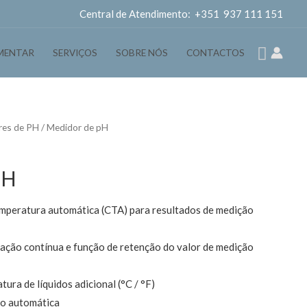
Central de Atendimento: +351 937 111 151
Pesqui
MENTAR
SERVIÇOS
SOBRE NÓS
CONTACTOS
res de PH
/ Medidor de pH
pH
peratura automática (CTA) para resultados de medição
ação contínua e função de retenção do valor de medição
ura de líquidos adicional (°C / °F)
ão automática