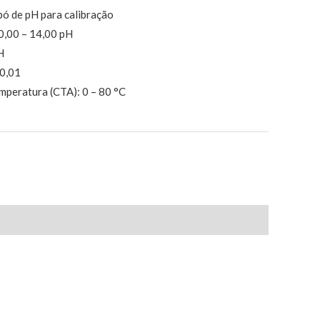
 pó de pH para calibração
0,00 – 14,00 pH
H
 0,01
peratura (CTA): 0 – 80 °C