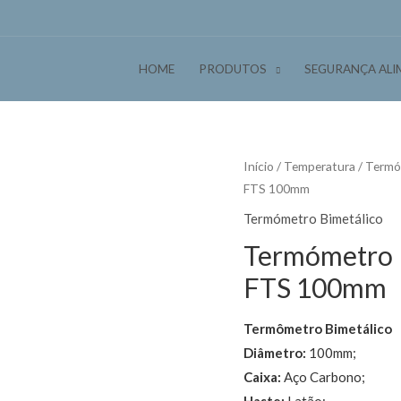
HOME
PRODUTOS
SEGURANÇA ALI
Início
/
Temperatura
/
Termó
FTS 100mm
Termómetro Bimetálico
Termómetro Bi
FTS 100mm
Termômetro Bimetálico
Diâmetro:
100mm;
Caixa:
Aço Carbono;
Haste:
Latão;