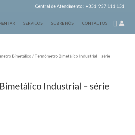
Central de Atendimento: +351 937 111 151
Pesqui
MENTAR
SERVIÇOS
SOBRE NÓS
CONTACTOS
metro Bimetálico
/ Termómetro Bimetálico Industrial – série
metálico Industrial – série