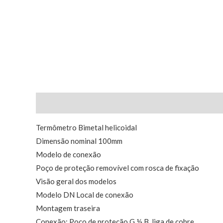
Descrição
Termômetro Bimetal helicoidal
Dimensão nominal 100mm
Modelo de conexão
Poço de proteção removível com rosca de fixação
Visão geral dos modelos
Modelo DN Local de conexão
Montagem traseira
Conexão: Poço de proteção G ½ B, liga de cobre