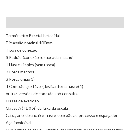
Descrição
Termômetro Bimetal helicoidal
Dimensão nominal 100mm
Tipos de conexão
S Padrão (conexão rosqueada, macho)
1 Haste simples (sem rosca)
2 Porca macho1)
3 Porca união 1)
4 Conexão ajustável (deslizante na haste) 1)
outras versões de conexão sob consulta
Classe de exatidão
Classe A (±1,0 %) da faixa da escala
Caixa, anel de encaixe, haste, conexão ao processo e espaçador:
Aço inoxidável
Curva atrás da caixa: Alumínio, apenas para versão com montagem