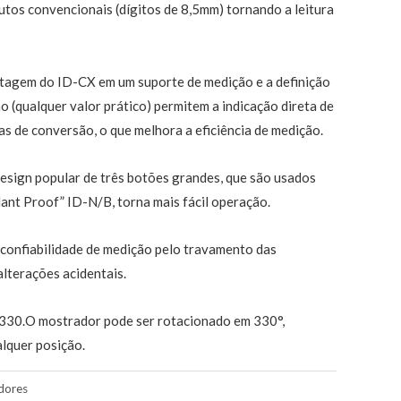
utos convencionais (dígitos de 8,5mm) tornando a leitura
ontagem do ID-CX em um suporte de medição e a definição
ão (qualquer valor prático) permitem a indicação direta de
as de conversão, o que melhora a eficiência de medição.
esign popular de três botões grandes, que são usados
lant Proof” ID-N/B, torna mais fácil operação.
onfiabilidade de medição pelo travamento das
lterações acidentais.
330.O mostrador pode ser rotacionado em 330°,
alquer posição.
dores