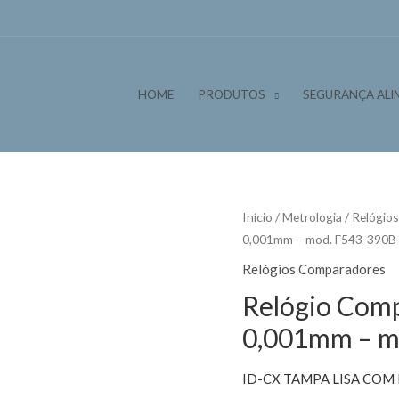
HOME
PRODUTOS
SEGURANÇA ALI
Início
/
Metrologia
/
Relógio
0,001mm – mod. F543-390B
Relógios Comparadores
Relógio Comp
0,001mm – m
ID-CX TAMPA LISA COM