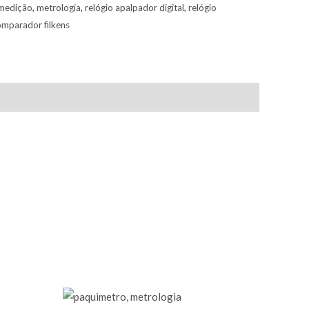
 medição
,
metrologia
,
relógio apalpador digital
,
relógio
omparador filkens