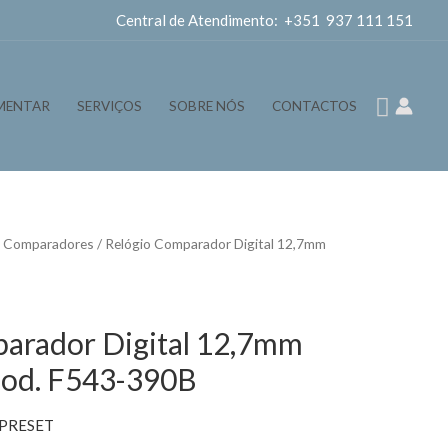
Central de Atendimento: +351 937 111 151
Pesqui
MENTAR
SERVIÇOS
SOBRE NÓS
CONTACTOS
s Comparadores
/ Relógio Comparador Digital 12,7mm
arador Digital 12,7mm
od. F543-390B
 PRESET