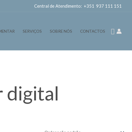
Central de Atendimento: +351 937 111 151
Pesqui
MENTAR
SERVIÇOS
SOBRE NÓS
CONTACTOS
 digital