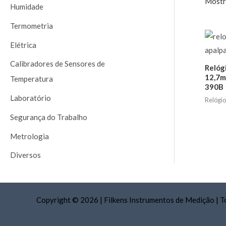
Mostr
a
Humidade
r
Termometria
p
Elétrica
o
Calibradores de Sensores de
r
Relóg
12,7m
Temperatura
:
390B
Laboratório
Relógi
Segurança do Trabalho
Metrologia
Diversos
Copyright © 2026
|
Filkens Instrumentos de Medição
|
T