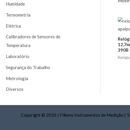
Mostr
a
Humidade
r
Termometria
p
Elétrica
o
Calibradores de Sensores de
r
Relóg
12,7m
Temperatura
:
390B
Laboratório
Relógi
Segurança do Trabalho
Metrologia
Diversos
Copyright © 2026
|
Filkens Instrumentos de Medição
|
T