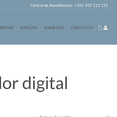
Central de Atendimento: +351 937 111 151
Pesqui
MENTAR
SERVIÇOS
SOBRE NÓS
CONTACTOS
or digital