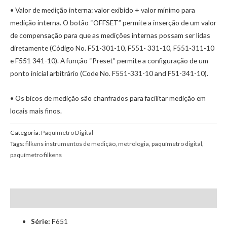
• Valor de medição interna: valor exibido + valor mínimo para
medição interna. O botão “OFFSET” permite a inserção de um valor
de compensação para que as medições internas possam ser lidas
diretamente (Código No. F51-301-10, F551- 331-10, F551-311-10
e F551 341-10). A função “Preset” permite a configuração de um
ponto inicial arbitrário (Code No. F551-331-10 and F51-341-10).
• Os bicos de medição são chanfrados para facilitar medição em
locais mais finos.
Categoria:
Paquímetro Digital
Tags:
filkens instrumentos de medição
,
metrologia
,
paquímetro digital
,
paquímetro filkens
Descrição
Série: F
651