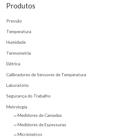
Produtos
q
u
Pressão
i
s
Temperatura
a
Humidade
r
Termometria
p
Elétrica
o
r
Calibradores de Sensores de Temperatura
:
Laboratório
Segurança do Trabalho
Metrologia
Medidores de Camadas
Medidores de Espessuras
Micrómetros